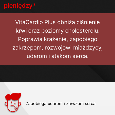
pieniędzy*
VitaCardio Plus obniża ciśnienie
krwi oraz poziomy cholesterolu.
Poprawia krążenie, zapobiego
zakrzepom, rozwojowi miażdzycy,
udarom i atakom serca.
Zapobiega udarom i zawałom serca